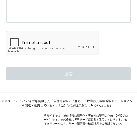
オリジナルアルミパイプを使用した「店舗前看板」「什器」「救護器具兼用看板サポートサイン」
を製造・販売しています。1台からの別注製作にも対応いたします。
当サイトでは、通信情報の暗号化と実在性の証明のため、GMOグロ
ーバルサイン株式会社のSSLサーバ証明書を使用しております。 セ
キュアシールより、サーバ証明書の検証結果をご確認ください。